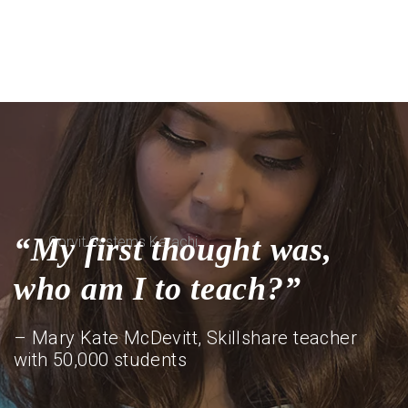
“My first thought was,
who am I to teach?”
– Mary Kate McDevitt, Skillshare teacher
with 50,000 students