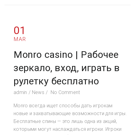
01
MAR
Monro casino | Рабочее
зеркало, вход, играть в
рулетку бесплатно
admin
News
No Comment
Monro всегда ищет способы дать игрокам
новые и захватывающие возможности для игры.
Бесплатные спины — это лишь одна из акций,
которыми могут наслаждаться игроки. Игроки