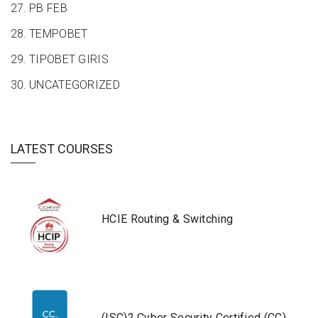
27.
PB FEB
28.
TEMPOBET
29.
TIPOBET GIRIS
30.
UNCATEGORIZED
LATEST COURSES
HCIE Routing & Switching
(ISC)2 Cyber Security Certified (CC)