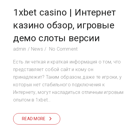
1xbet casino | Интернет
казино обзор, игровые
демо слоты версии
admin
News
No Comment
Есть ли четкая и краткая информация о том, что
представляет собой сайт и кому он
принадлежит? Таким образом, даже те игроки, у
которых нет стабильного подключения к
Интернету, могут насладиться отличным игровым
опытом в 1xbet…
READ MORE