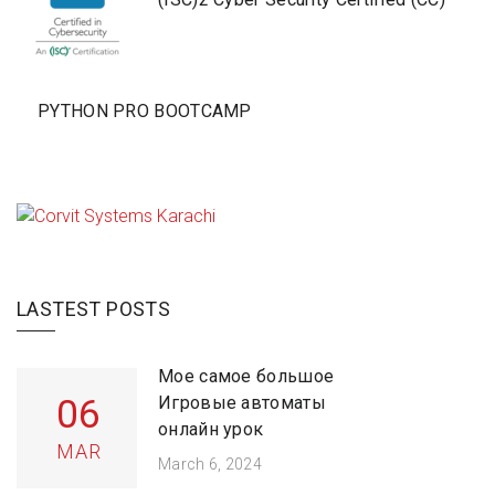
PYTHON PRO BOOTCAMP
LASTEST POSTS
Мое самое большое
06
Игровые автоматы
онлайн урок
MAR
March 6, 2024