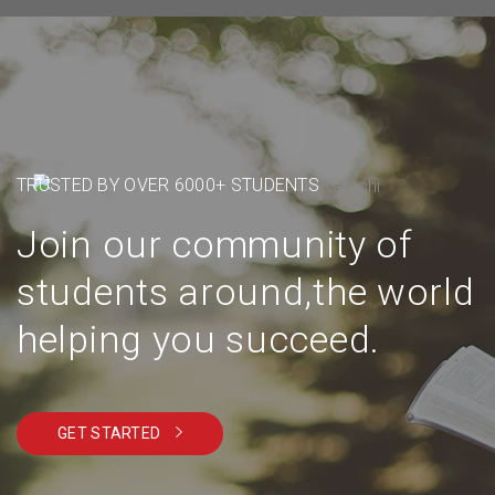
TRUSTED BY OVER 6000+ STUDENTS
Join our community of
students around,the world
helping you succeed.
GET STARTED