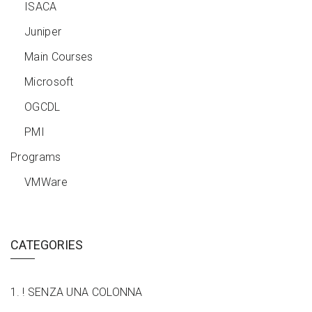
ISACA
Juniper
Main Courses
Microsoft
OGCDL
PMI
Programs
VMWare
CATEGORIES
1.
! SENZA UNA COLONNA