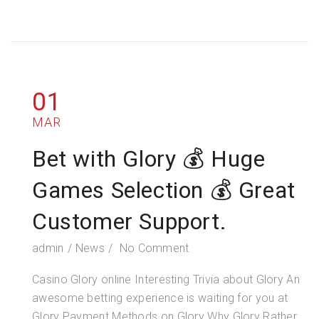
01
MAR
Bet with Glory 💰 Huge
Games Selection 💰 Great
Customer Support.
admin
News
No Comment
Casino Glory online Interesting Trivia about Glory An
awesome betting experience is waiting for you at
Glory Payment Methods on Glory Why Glory Rather