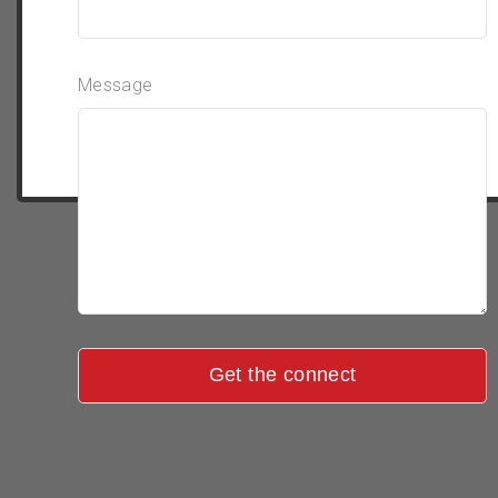
Message