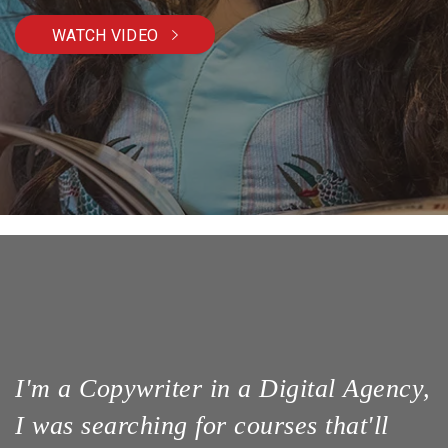
WATCH VIDEO
I'm a Copywriter in a Digital Agency,
I was searching for courses that'll