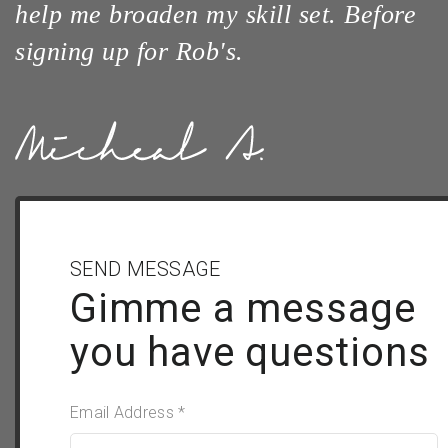
help me broaden my skill set. Before
signing up for Rob's.
SEND MESSAGE
Gimme a message
you have questions
Email Address *